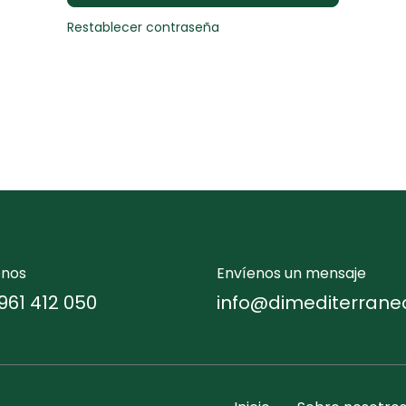
Restablecer contraseña
enos
Envíenos un mensaje
961 412 050
info@dimediterrane