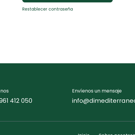
Restablecer contraseña
enos
Envíenos un mensaje
961 412 050
info@dimediterrane