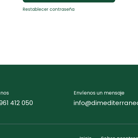
Restablecer contraseña
enos
Envíenos un mensaje
961 412 050
info@dimediterrane