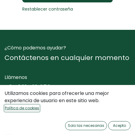
Restablecer contraseña
¿Cómo podemos ayudar?
Contáctenos en cualquier momento
Llámenos
+34 961 412 050
Utilizamos cookies para ofrecerle una mejor
experiencia de usuario en este sitio web.
Envíenos un mensaje
Política de cookies
info@dimediterraneo.es
Solo las necesarias
Acepto