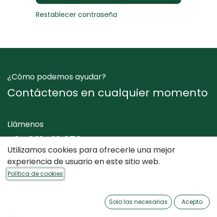
Restablecer contraseña
¿Cómo podemos ayudar?
Contáctenos en cualquier momento
Llámenos
+34 961 412 050
Utilizamos cookies para ofrecerle una mejor
experiencia de usuario en este sitio web.
Envíenos un mensaje
Política de cookies
info@dimediterraneo.es
Solo las necesarias
Acepto