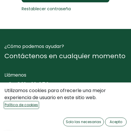
Restablecer contraseña
¿Cómo podemos ayudar?
Contáctenos en cualquier momento
Llámenos
+34 961 412 050
Utilizamos cookies para ofrecerle una mejor
experiencia de usuario en este sitio web.
Envíenos un mensaje
Política de cookies
info@dimediterraneo.es
Solo las necesarias
Acepto