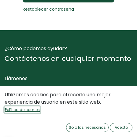
Restablecer contraseña
¿Cómo podemos ayudar?
Contáctenos en cualquier momento
Llámenos
+34 961 412 050
Utilizamos cookies para ofrecerle una mejor
experiencia de usuario en este sitio web.
Envíenos un mensaje
Política de cookies
info@dimediterraneo.es
Solo las necesarias
Acepto