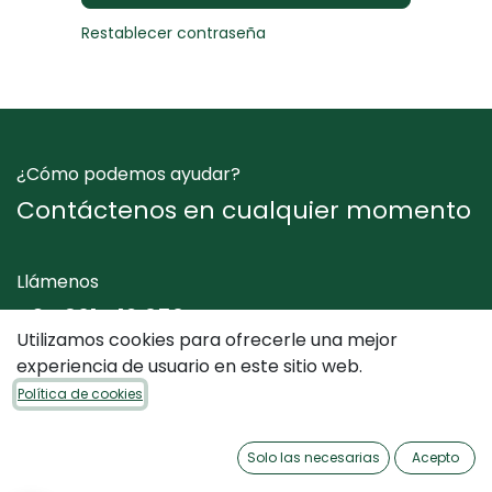
Restablecer contraseña
¿Cómo podemos ayudar?
Contáctenos en cualquier momento
Llámenos
+34 961 412 050
Utilizamos cookies para ofrecerle una mejor
experiencia de usuario en este sitio web.
Envíenos un mensaje
Política de cookies
info@dimediterraneo.es
Solo las necesarias
Acepto