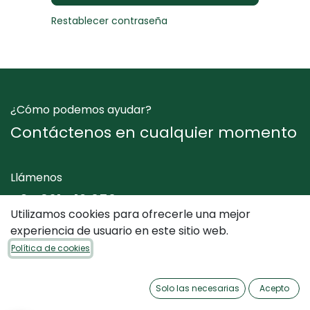
Restablecer contraseña
¿Cómo podemos ayudar?
Contáctenos en cualquier momento
Llámenos
+34 961 412 050
Utilizamos cookies para ofrecerle una mejor
experiencia de usuario en este sitio web.
Envíenos un mensaje
Política de cookies
info@dimediterraneo.es
Solo las necesarias
Acepto