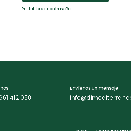
Restablecer contraseña
enos
Envíenos un mensaje
961 412 050
info@dimediterrane