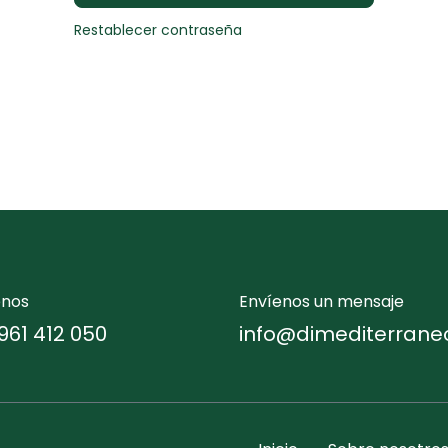
Restablecer contraseña
enos
Envíenos un mensaje
961 412 050
info@dimediterrane