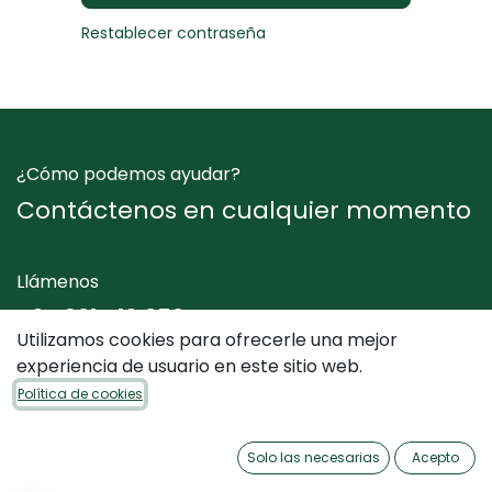
Restablecer contraseña
¿Cómo podemos ayudar?
Contáctenos en cualquier momento
Llámenos
+34 961 412 050
Utilizamos cookies para ofrecerle una mejor
experiencia de usuario en este sitio web.
Envíenos un mensaje
Política de cookies
info@dimediterraneo.es
Solo las necesarias
Acepto