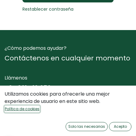
Restablecer contraseña
¿Cómo podemos ayudar?
Contáctenos en cualquier momento
Llámenos
+34 961 412 050
Utilizamos cookies para ofrecerle una mejor
experiencia de usuario en este sitio web.
Envíenos un mensaje
Política de cookies
info@dimediterraneo.es
Solo las necesarias
Acepto