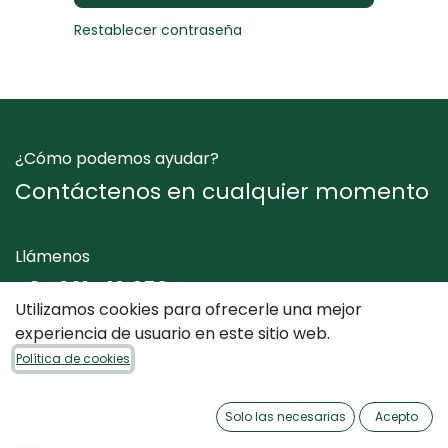
Restablecer contraseña
¿Cómo podemos ayudar?
Contáctenos en cualquier momento
Llámenos
+34 961 412 050
Utilizamos cookies para ofrecerle una mejor
experiencia de usuario en este sitio web.
Envíenos un mensaje
Política de cookies
info@dimediterraneo.es
Solo las necesarias
Acepto