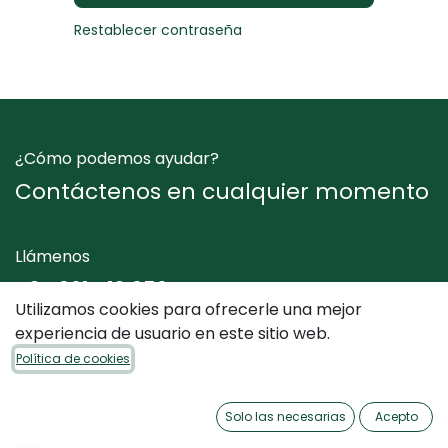
Restablecer contraseña
¿Cómo podemos ayudar?
Contáctenos en cualquier momento
Llámenos
+34 961 412 050
Utilizamos cookies para ofrecerle una mejor
experiencia de usuario en este sitio web.
Envíenos un mensaje
Política de cookies
info@dimediterraneo.es
Solo las necesarias
Acepto