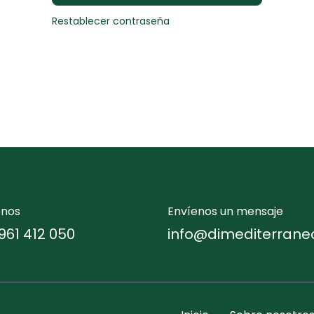
Restablecer contraseña
enos
Envíenos un mensaje
961 412 050
info@dimediterrane