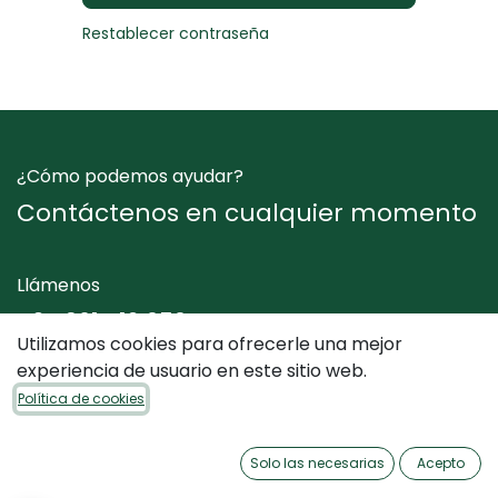
Restablecer contraseña
¿Cómo podemos ayudar?
Contáctenos en cualquier momento
Llámenos
+34 961 412 050
Utilizamos cookies para ofrecerle una mejor
experiencia de usuario en este sitio web.
Envíenos un mensaje
Política de cookies
info@dimediterraneo.es
Solo las necesarias
Acepto