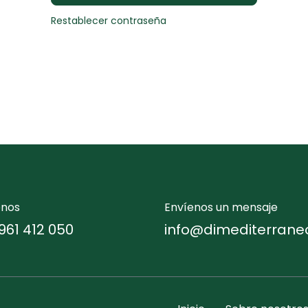
Restablecer contraseña
enos
Envíenos un mensaje
961 412 050
info@dimediterrane