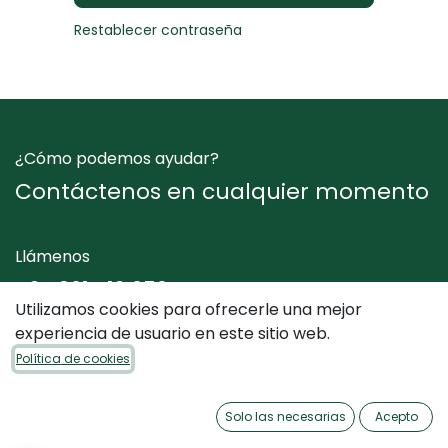
Restablecer contraseña
¿Cómo podemos ayudar?
Contáctenos en cualquier momento
Llámenos
+34 961 412 050
Utilizamos cookies para ofrecerle una mejor
experiencia de usuario en este sitio web.
Envíenos un mensaje
Política de cookies
info@dimediterraneo.es
Solo las necesarias
Acepto