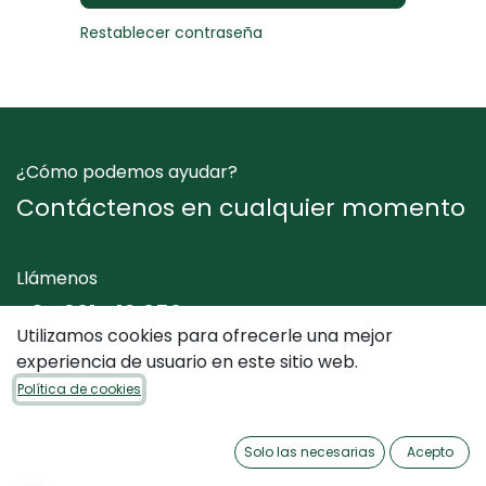
Restablecer contraseña
¿Cómo podemos ayudar?
Contáctenos en cualquier momento
Llámenos
+34 961 412 050
Utilizamos cookies para ofrecerle una mejor
experiencia de usuario en este sitio web.
Envíenos un mensaje
Política de cookies
info@dimediterraneo.es
Solo las necesarias
Acepto