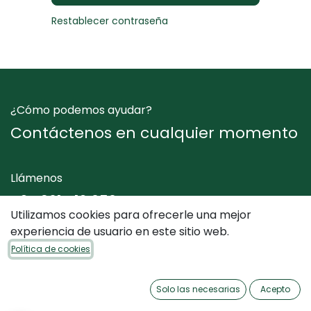
Restablecer contraseña
¿Cómo podemos ayudar?
Contáctenos en cualquier momento
Llámenos
+34 961 412 050
Utilizamos cookies para ofrecerle una mejor
experiencia de usuario en este sitio web.
Envíenos un mensaje
Política de cookies
info@dimediterraneo.es
Solo las necesarias
Acepto