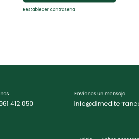
Restablecer contraseña
enos
Envíenos un mensaje
961 412 050
info@dimediterrane