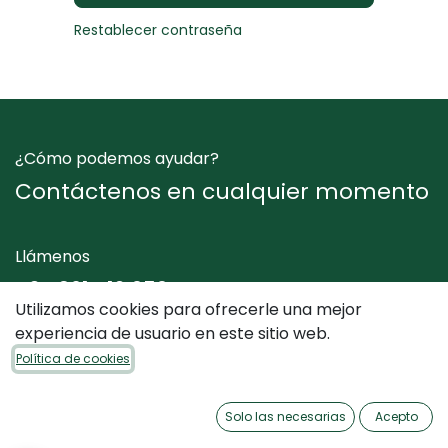
Restablecer contraseña
¿Cómo podemos ayudar?
Contáctenos en cualquier momento
Llámenos
+34 961 412 050
Utilizamos cookies para ofrecerle una mejor
experiencia de usuario en este sitio web.
Envíenos un mensaje
Política de cookies
info@dimediterraneo.es
Solo las necesarias
Acepto