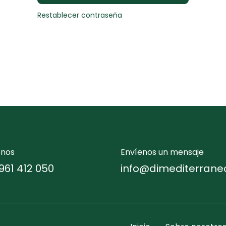
Restablecer contraseña
enos
Envíenos un mensaje
961 412 050
info@dimediterrane