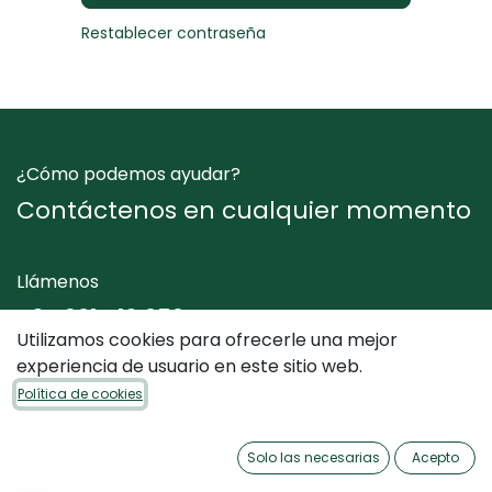
Restablecer contraseña
¿Cómo podemos ayudar?
Contáctenos en cualquier momento
Llámenos
+34 961 412 050
Utilizamos cookies para ofrecerle una mejor
experiencia de usuario en este sitio web.
Envíenos un mensaje
Política de cookies
info@dimediterraneo.es
Solo las necesarias
Acepto