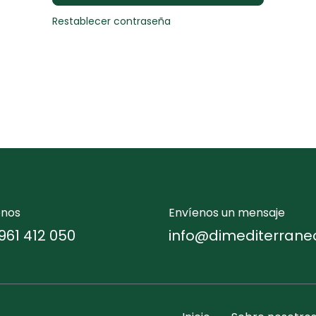
Restablecer contraseña
enos
Envíenos un mensaje
961 412 050
info@dimediterrane