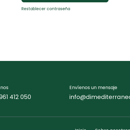
Restablecer contraseña
enos
Envíenos un mensaje
961 412 050
info@dimediterrane