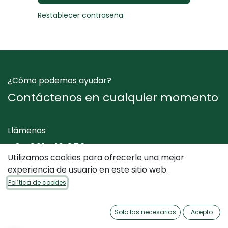
Restablecer contraseña
¿Cómo podemos ayudar?
Contáctenos en cualquier momento
Llámenos
+34 961 412 050
Utilizamos cookies para ofrecerle una mejor
experiencia de usuario en este sitio web.
Envíenos un mensaje
Política de cookies
info@dimediterraneo.es
Solo las necesarias
Acepto