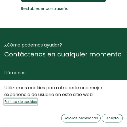
Restablecer contraseña
¿Cómo podemos ayudar?
Contáctenos en cualquier momento
Llámenos
+34 961 412 050
Utilizamos cookies para ofrecerle una mejor
experiencia de usuario en este sitio web.
Envíenos un mensaje
Política de cookies
info@dimediterraneo.es
Solo las necesarias
Acepto