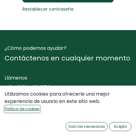
Restablecer contraseña
¿Cómo podemos ayudar?
Contáctenos en cualquier momento
Llámenos
+34 961 412 050
Utilizamos cookies para ofrecerle una mejor
experiencia de usuario en este sitio web.
Envíenos un mensaje
Política de cookies
info@dimediterraneo.es
Solo las necesarias
Acepto