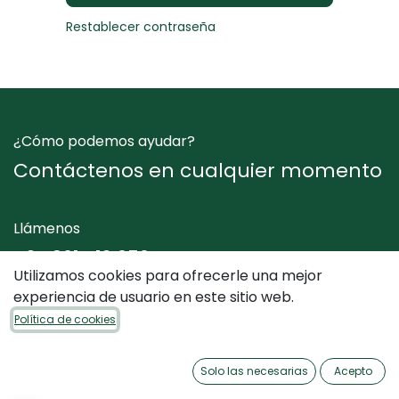
Restablecer contraseña
¿Cómo podemos ayudar?
Contáctenos en cualquier momento
Llámenos
+34 961 412 050
Utilizamos cookies para ofrecerle una mejor
experiencia de usuario en este sitio web.
Envíenos un mensaje
Política de cookies
info@dimediterraneo.es
Solo las necesarias
Acepto