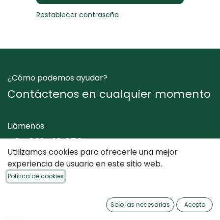
Restablecer contraseña
¿Cómo podemos ayudar?
Contáctenos en cualquier momento
Llámenos
+34 961 412 050
Utilizamos cookies para ofrecerle una mejor
experiencia de usuario en este sitio web.
Envíenos un mensaje
Política de cookies
info@dimediterraneo.es
Solo las necesarias
Acepto