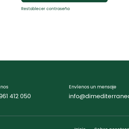
Restablecer contraseña
enos
Envíenos un mensaje
961 412 050
info@dimediterrane