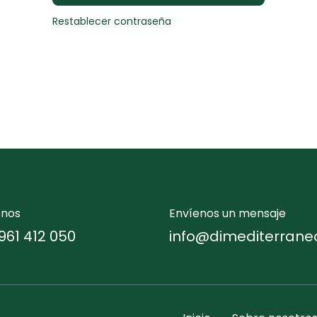
Restablecer contraseña
enos
Envíenos un mensaje
961 412 050
info@dimediterrane