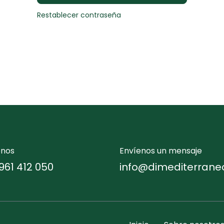
Restablecer contraseña
enos
Envíenos un mensaje
961 412 050
info@dimediterrane