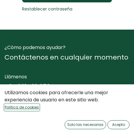
Restablecer contraseña
¿Cómo podemos ayudar?
Contáctenos en cualquier momento
Llámenos
+34 961 412 050
Utilizamos cookies para ofrecerle una mejor
experiencia de usuario en este sitio web.
Envíenos un mensaje
Política de cookies
info@dimediterraneo.es
Solo las necesarias
Acepto