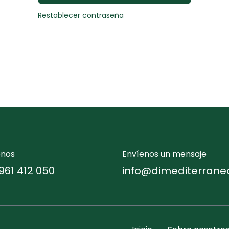
Restablecer contraseña
enos
Envíenos un mensaje
961 412 050
info@dimediterrane