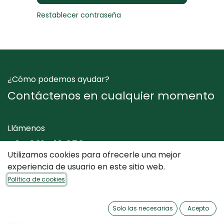
Restablecer contraseña
¿Cómo podemos ayudar?
Contáctenos en cualquier momento
Llámenos
+34 961 412 050
Utilizamos cookies para ofrecerle una mejor
experiencia de usuario en este sitio web.
Envíenos un mensaje
Política de cookies
info@dimediterraneo.es
Solo las necesarias
Acepto