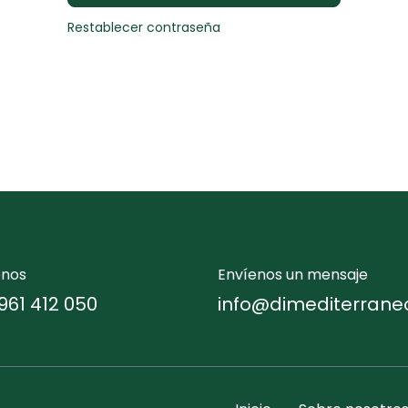
Restablecer contraseña
enos
Envíenos un mensaje
961 412 050
info@dimediterrane