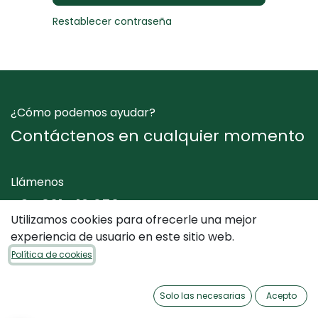
Restablecer contraseña
¿Cómo podemos ayudar?
Contáctenos en cualquier momento
Llámenos
+34 961 412 050
Utilizamos cookies para ofrecerle una mejor
experiencia de usuario en este sitio web.
Envíenos un mensaje
Política de cookies
info@dimediterraneo.es
Solo las necesarias
Acepto