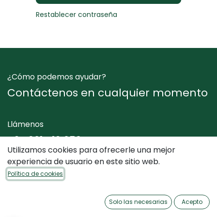
Restablecer contraseña
¿Cómo podemos ayudar?
Contáctenos en cualquier momento
Llámenos
+34 961 412 050
Utilizamos cookies para ofrecerle una mejor
experiencia de usuario en este sitio web.
Envíenos un mensaje
Política de cookies
info@dimediterraneo.es
Solo las necesarias
Acepto