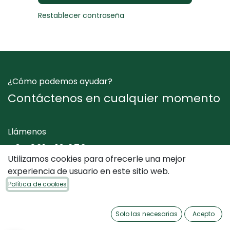
Restablecer contraseña
¿Cómo podemos ayudar?
Contáctenos en cualquier momento
Llámenos
+34 961 412 050
Utilizamos cookies para ofrecerle una mejor
experiencia de usuario en este sitio web.
Envíenos un mensaje
Política de cookies
info@dimediterraneo.es
Solo las necesarias
Acepto