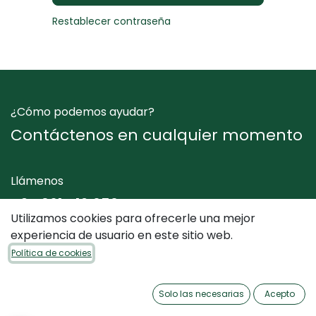
Restablecer contraseña
¿Cómo podemos ayudar?
Contáctenos en cualquier momento
Llámenos
+34 961 412 050
Utilizamos cookies para ofrecerle una mejor
experiencia de usuario en este sitio web.
Envíenos un mensaje
Política de cookies
info@dimediterraneo.es
Solo las necesarias
Acepto