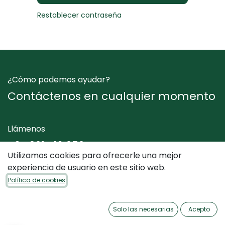
Restablecer contraseña
¿Cómo podemos ayudar?
Contáctenos en cualquier momento
Llámenos
+34 961 412 050
Utilizamos cookies para ofrecerle una mejor
experiencia de usuario en este sitio web.
Envíenos un mensaje
Política de cookies
info@dimediterraneo.es
Solo las necesarias
Acepto