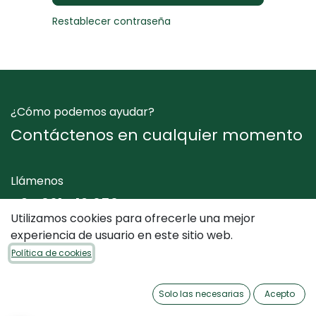
Restablecer contraseña
¿Cómo podemos ayudar?
Contáctenos en cualquier momento
Llámenos
+34 961 412 050
Utilizamos cookies para ofrecerle una mejor
experiencia de usuario en este sitio web.
Envíenos un mensaje
Política de cookies
info@dimediterraneo.es
Solo las necesarias
Acepto