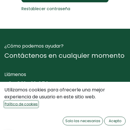
Restablecer contraseña
¿Cómo podemos ayudar?
Contáctenos en cualquier momento
Llámenos
+34 961 412 050
Utilizamos cookies para ofrecerle una mejor
experiencia de usuario en este sitio web.
Envíenos un mensaje
Política de cookies
info@dimediterraneo.es
Solo las necesarias
Acepto