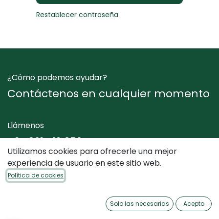
Restablecer contraseña
¿Cómo podemos ayudar?
Contáctenos en cualquier momento
Llámenos
+34 961 412 050
Utilizamos cookies para ofrecerle una mejor
experiencia de usuario en este sitio web.
Envíenos un mensaje
Política de cookies
info@dimediterraneo.es
Solo las necesarias
Acepto