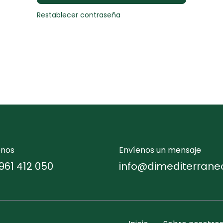
Restablecer contraseña
enos
Envíenos un mensaje
961 412 050
info@dimediterrane