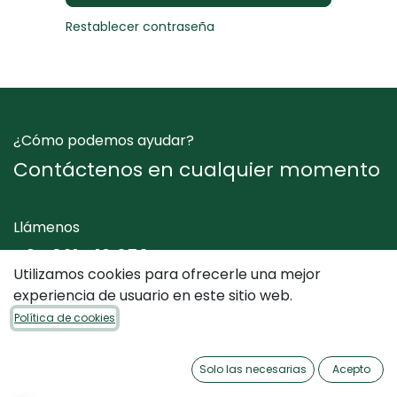
Restablecer contraseña
¿Cómo podemos ayudar?
Contáctenos en cualquier momento
Llámenos
+34 961 412 050
Utilizamos cookies para ofrecerle una mejor
experiencia de usuario en este sitio web.
Envíenos un mensaje
Política de cookies
info@dimediterraneo.es
Solo las necesarias
Acepto