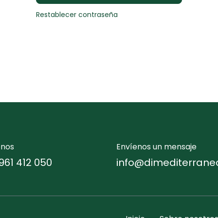
Restablecer contraseña
enos
Envíenos un mensaje
961 412 050
info@dimediterrane